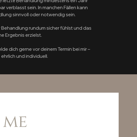
ne letzte Behandlung mindestens ein Jahr
ar verblasst sein. In manchen Fällen kann
lung sinnvoll oder notwendig sein.
er Behandlung rundum sicher fühlst und das
e Ergebnis erzielst.
lde dich gerne vor deinem Termin bei mir –
 ehrlich und individuell.
 me