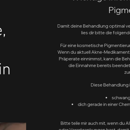
Pigm
,
Damit deine Behandlung optimal ver
lies dir bitte die folg
Für eine kosmetische Pigmentieru
Wenn du aktuell Akne-Medikamente 
Präperate einnimmst, kann die Beh
in
die Einnahme bereits beende
zu
Diese Behandlung i
schwange
dich gerade in einer Che
Bitte teile mir auch mit, wenn du 
oder Vorerkrankungen hast, damit 