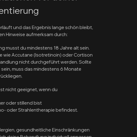
entierung
läuft und das Ergebnis lange schön bleibt,
enden Hinweise aufmerksam durch:
ng musst du mindestens 18 Jahre alt sein.
wie Accutane (Isotretinoin) oder Cortison
andlung nicht durchgeführt werden. Sollte
t sein, muss das mindestens 6 Monate
rückliegen.
st nicht geeignet, wenn du
r oder stillend bist
mo- oder Strahlentherapie befindest.
Allergien, gesundheitliche Einschränkungen
ich deine Behandlung individuell anpassen