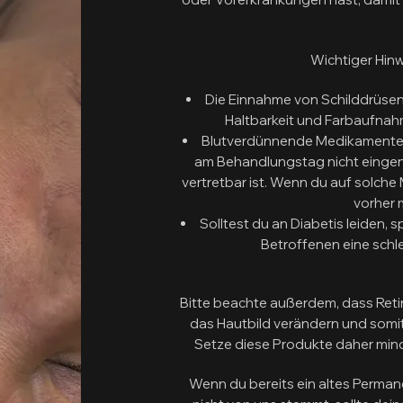
Wichtiger Hin
Die Einnahme von Schilddrüsen
Haltbarkeit und Farbaufnah
Blutverdünnende Medikamente (z
am Behandlungstag nicht eingen
vertretbar ist. Wenn du auf solche
vorher 
Solltest du an Diabetis leiden, s
Betroffenen eine sch
Bitte beachte außerdem, dass Ret
das Hautbild verändern und somi
Setze diese Produkte daher min
Wenn du bereits ein altes Perma